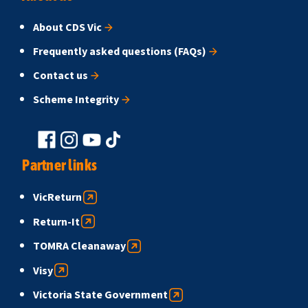
About CDS Vic
Frequently asked questions (FAQs)
Contact us
Scheme Integrity
Partner links
VicReturn
Return-It
TOMRA Cleanaway
Visy
Victoria State Government