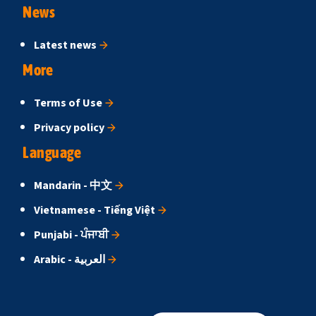
News
Latest news
More
Terms of Use
Privacy policy
Language
Mandarin - 中文
Vietnamese - Tiếng Việt
Punjabi - ਪੰਜਾਬੀ
Arabic - العربية